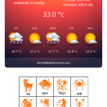
outbreaks in nearby
Pressure: 996.5 mb
33.0
°c
SAT
SUN
MON
TUE
WED
30.7
°c
31.2
°c
31.7
°c
32.8
°c
33.3
°c
WorldWeatherOnline.com