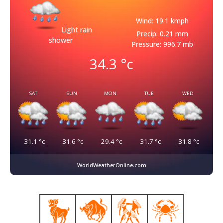
Wind: 19.1 kmph
Light rain
Precip: 0.21 mm
shower
Pressure: 996.7 mb
34.3
°c
SAT
SUN
MON
TUE
WED
31.1
°c
31.6
°c
29.4
°c
31.7
°c
31.8
°c
WorldWeatherOnline.com