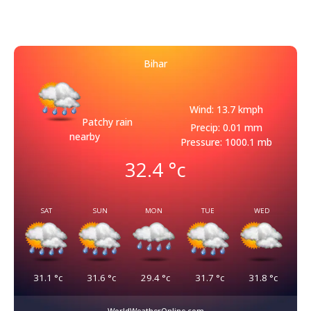
Bihar
Wind: 13.7 kmph
Patchy rain
Precip: 0.01 mm
nearby
Pressure: 1000.1 mb
32.4
°c
SAT
SUN
MON
TUE
WED
31.1
°c
31.6
°c
29.4
°c
31.7
°c
31.8
°c
WorldWeatherOnline.com