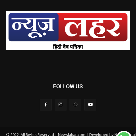
FOLLOW US
© 2022, All Rights Reserved | Newslahar.com | Developed by
News Porta