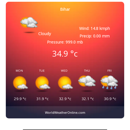
Bihar
Wind: 14.8 kmph
Cloudy
Precip: 0.00 mm
Pressure: 999.0 mb
34.9
°c
MON
TUE
WED
THU
FRI
29.9
°c
31.9
°c
32.9
°c
32.1
°c
30.9
°c
WorldWeatherOnline.com