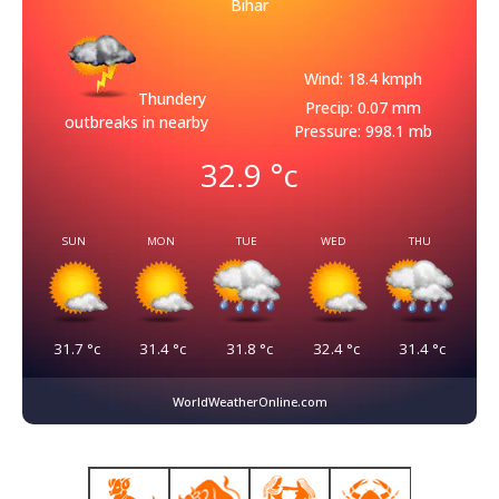
Bihar
Wind: 18.4 kmph
Thundery
Precip: 0.07 mm
outbreaks in nearby
Pressure: 998.1 mb
32.9
°c
SUN
MON
TUE
WED
THU
31.7
°c
31.4
°c
31.8
°c
32.4
°c
31.4
°c
WorldWeatherOnline.com