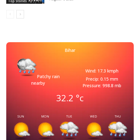
Top Stories
Bihar
Wind: 17.3 kmph
Patchy rain
Precip: 0.15 mm
nearby
Pressure: 998.8 mb
32.2
°c
SUN
MON
TUE
WED
THU