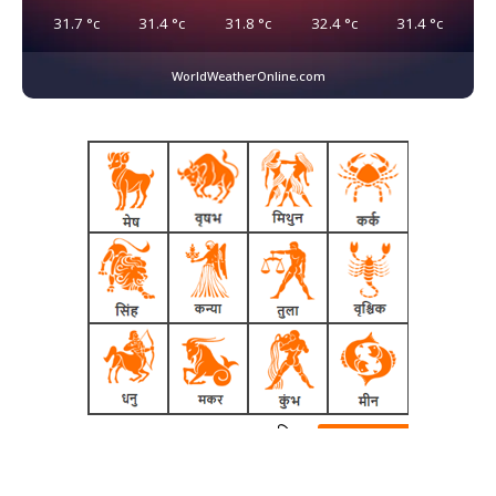
31.7
°c
31.4
°c
31.8
°c
32.4
°c
31.4
°c
WorldWeatherOnline.com