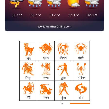
31.7
°c
30.7
°c
31.2
°c
32.3
°c
32.3
°c
WorldWeatherOnline.com