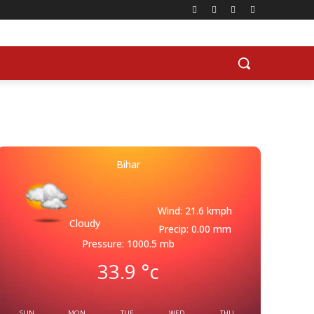
Bihar
Wind: 21.6 kmph
Cloudy
Precip: 0.00 mm
Pressure: 1000.5 mb
33.9
°c
SUN
MON
TUE
WED
THU