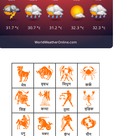
31.7
°c
30.7
°c
31.2
°c
32.3
°c
32.3
°c
WorldWeatherOnline.com