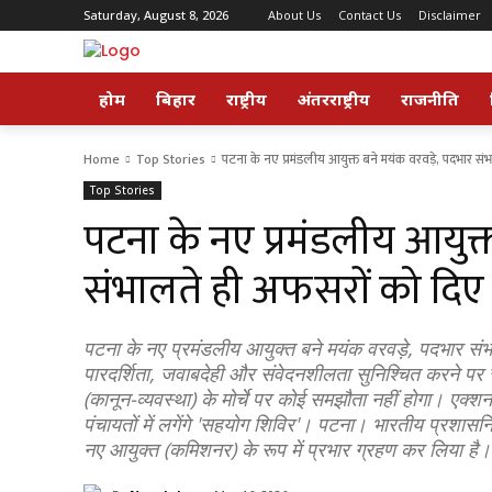
Saturday, August 8, 2026
About Us
Contact Us
Disclaimer
होम
बिहार
राष्ट्रीय
अंतरराष्ट्रीय
राजनीति
Home
Top Stories
पटना के नए प्रमंडलीय आयुक्त बने मयंक वरवड़े, पदभार संभ
Top Stories
पटना के नए प्रमंडलीय आयुक्
संभालते ही अफसरों को दिए स
पटना के नए प्रमंडलीय आयुक्त बने मयंक वरवड़े, पदभार संभा
पारदर्शिता, जवाबदेही और संवेदनशीलता सुनिश्चित करने पर
(कानून-व्यवस्था) के मोर्चे पर कोई समझौता नहीं होगा। एक्
पंचायतों में लगेंगे 'सहयोग शिविर'। पटना। भारतीय प्रशासनि
नए आयुक्त (कमिशनर) के रूप में प्रभार ग्रहण कर लिया है। प