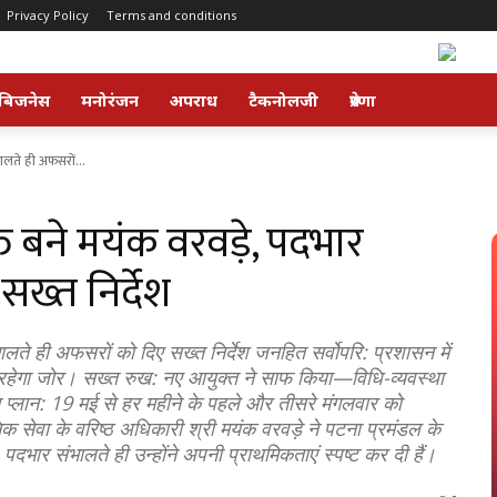
Privacy Policy
Terms and conditions
बिजनेस
मनोरंजन
अपराध
टैकनोलजी
प्रेरणा
ालते ही अफसरों...
त बने मयंक वरवड़े, पदभार
ख्त निर्देश
लते ही अफसरों को दिए सख्त निर्देश जनहित सर्वोपरि: प्रशासन में
 रहेगा जोर। सख्त रुख: नए आयुक्त ने साफ किया—विधि-व्यवस्था
शन प्लान: 19 मई से हर महीने के पहले और तीसरे मंगलवार को
क सेवा के वरिष्ठ अधिकारी श्री मयंक वरवड़े ने पटना प्रमंडल के
दभार संभालते ही उन्होंने अपनी प्राथमिकताएं स्पष्ट कर दी हैं।