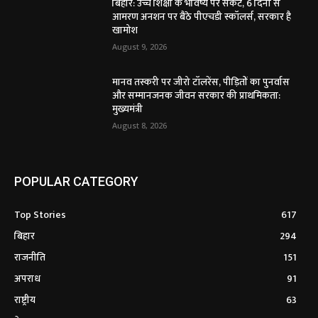
बिहार: उच्च शिक्षा के भविष्य पर संकट, 6 दिनों से
आमरण अनशन पर बैठे पीएचडी स्कॉलर्स, सरकार है
खामोश
August 9, 2026
मानव तस्करी पर जीरो टॉलरेंस, पीड़ितों का पुनर्वास
और सम्मानजनक जीवन सरकार की प्राथमिकता:
मुख्यमंत्री
August 8, 2026
POPULAR CATEGORY
Top Stories
617
बिहार
294
राजनीति
151
अपराध
91
राष्ट्रीय
63