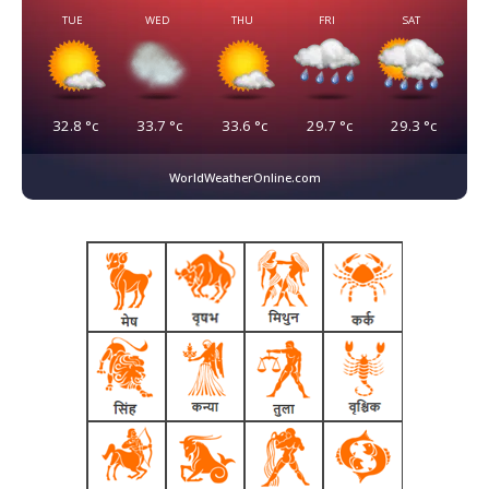
TUE
WED
THU
FRI
SAT
32.8
°c
33.7
°c
33.6
°c
29.7
°c
29.3
°c
WorldWeatherOnline.com