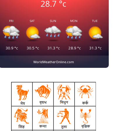
28.7
°c
FRI
SAT
SUN
MON
TUE
30.9
°c
30.5
°c
31.3
°c
28.9
°c
31.3
°c
WorldWeatherOnline.com