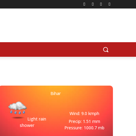
Bihar
Wind: 9.0 kmph
Light rain
Precip: 1.51 mm
shower
Pressure: 1000.7 mb