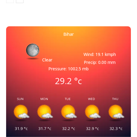
Bihar
Wind: 19.1 kmph
Clear
Precip: 0.00 mm
Pressure: 1002.5 mb
29.2
°c
SUN
MON
TUE
WED
THU
31.9
°c
31.7
°c
32.2
°c
32.9
°c
32.3
°c