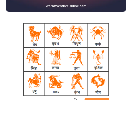
WorldWeatherOnline.com