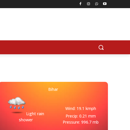
Bihar
Wind: 19.1 kmph
Light rain
Precip: 0.21 mm
shower
Pressure: 996.7 mb