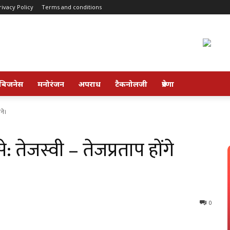
rivacy Policy
Terms and conditions
बिजनेस
मनोरंजन
अपराध
टैकनोलजी
प्रेरणा
मने।
तेजस्वी – तेजप्रताप होंगे
0