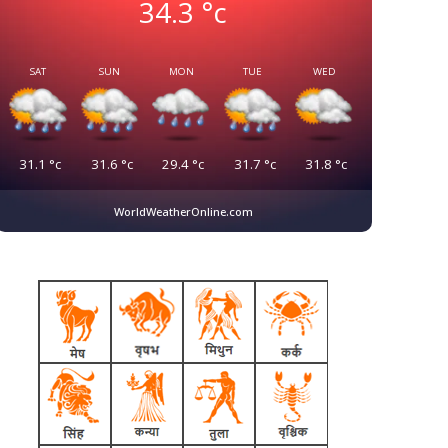
34.3
°c
SAT
SUN
MON
TUE
WED
31.1
°c
31.6
°c
29.4
°c
31.7
°c
31.8
°c
WorldWeatherOnline.com