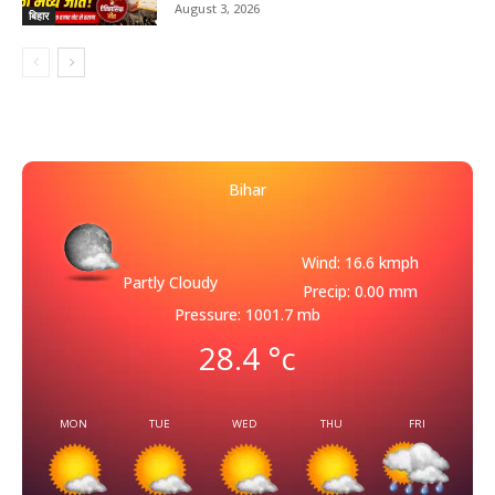
August 3, 2026
बिहार
Bihar
Wind: 16.6 kmph
Partly Cloudy
Precip: 0.00 mm
Pressure: 1001.7 mb
28.4
°c
MON
TUE
WED
THU
FRI