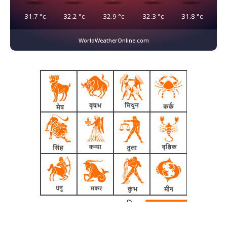
31.7
°c
32.2
°c
32.9
°c
32.3
°c
31.8
°c
WorldWeatherOnline.com