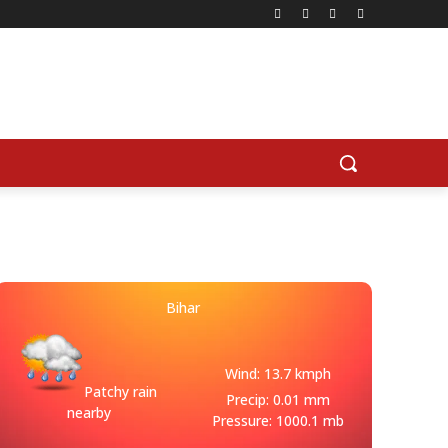
Bihar
Wind: 13.7 kmph
Patchy rain
Precip: 0.01 mm
nearby
Pressure: 1000.1 mb