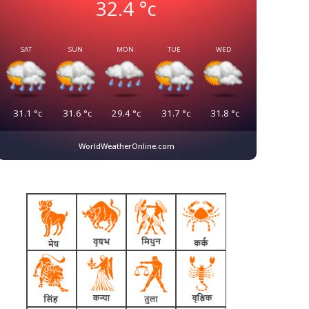
32.4
°c
SAT
SUN
MON
TUE
WED
31.1
°c
31.6
°c
29.4
°c
31.7
°c
31.8
°c
WorldWeatherOnline.com