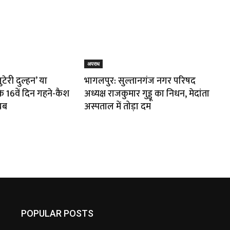
अपराध
ुटेरी दुल्हन’ या
भागलपुर: सुल्तानगंज नगर परिषद
 16वें दिन गहने-कैश
अध्यक्ष राजकुमार गुड्डू का निधन, मेदांता
यब
अस्पताल में तोड़ा दम
POPULAR POSTS