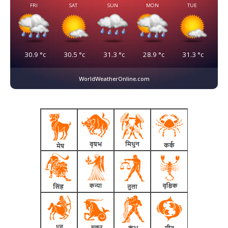
FRI
SAT
SUN
MON
TUE
30.9
°c
30.5
°c
31.3
°c
28.9
°c
31.3
°c
WorldWeatherOnline.com