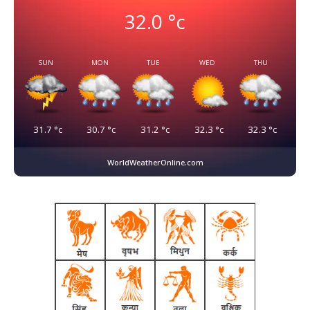
32.0
°c
SUN
MON
TUE
WED
THU
31.7
°c
30.7
°c
31.2
°c
32.3
°c
32.3
°c
WorldWeatherOnline.com