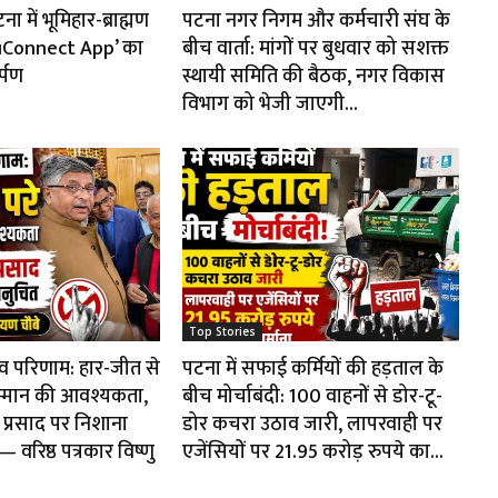
 में भूमिहार-ब्राह्मण
पटना नगर निगम और कर्मचारी संघ के
huConnect App’ का
बीच वार्ता: मांगों पर बुधवार को सशक्त
र्पण
स्थायी समिति की बैठक, नगर विकास
विभाग को भेजी जाएगी...
Top Stories
ाव परिणाम: हार-जीत से
पटना में सफाई कर्मियों की हड़ताल के
म्मान की आवश्यकता,
बीच मोर्चाबंदी: 100 वाहनों से डोर-टू-
प्रसाद पर निशाना
डोर कचरा उठाव जारी, लापरवाही पर
वरिष्ठ पत्रकार विष्णु
एजेंसियों पर 21.95 करोड़ रुपये का...