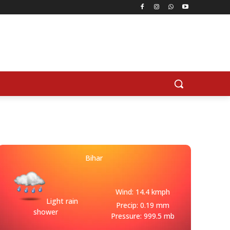
Bihar
Wind: 14.4 kmph
Light rain
Precip: 0.19 mm
shower
Pressure: 999.5 mb