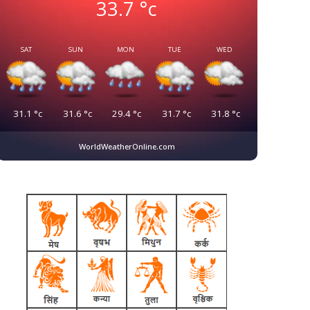
33.7
°c
SAT
SUN
MON
TUE
WED
31.1
°c
31.6
°c
29.4
°c
31.7
°c
31.8
°c
WorldWeatherOnline.com