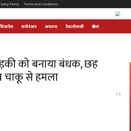
rivacy Policy
Terms and conditions
बिजनेस
मनोरंजन
अपराध
टैकनोलजी
प्रेरणा
ं लड़की को बनाया बंधक, छह
 व चाकू से हमला
0