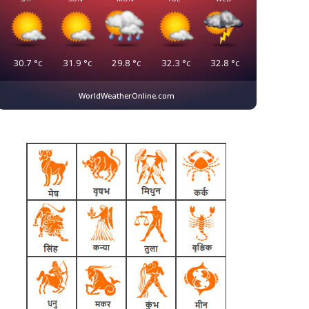
30.7
°c
31.9
°c
29.8
°c
32.3
°c
32.8
°c
WorldWeatherOnline.com