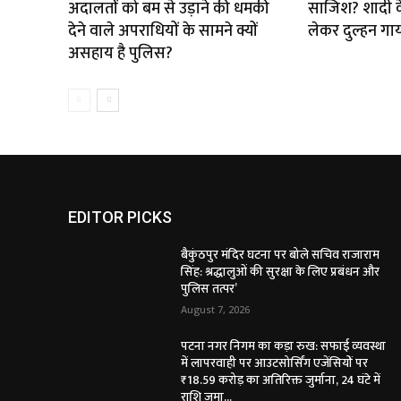
अदालतों को बम से उड़ाने की धमकी
साजिश? शादी के
देने वाले अपराधियों के सामने क्यों
लेकर दुल्हन गा
असहाय है पुलिस?
EDITOR PICKS
बैकुंठपुर मंदिर घटना पर बोले सचिव राजाराम
सिंह: श्रद्धालुओं की सुरक्षा के लिए प्रबंधन और
पुलिस तत्पर’
August 7, 2026
पटना नगर निगम का कड़ा रुख: सफाई व्यवस्था
में लापरवाही पर आउटसोर्सिंग एजेंसियों पर
₹18.59 करोड़ का अतिरिक्त जुर्माना, 24 घंटे में
राशि जमा...