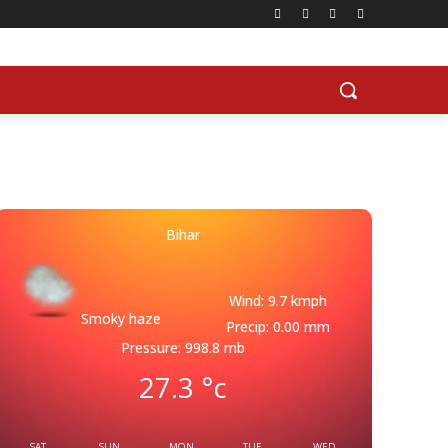
Bihar
Wind: 9.7 kmph
Smoky haze
Precip: 0.00 mm
Pressure: 998.8 mb
27.3
°c
SAT
SUN
MON
TUE
WED