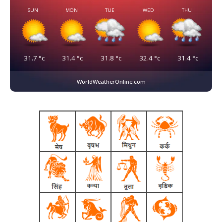
SUN
MON
TUE
WED
THU
31.7
°c
31.4
°c
31.8
°c
32.4
°c
31.4
°c
WorldWeatherOnline.com