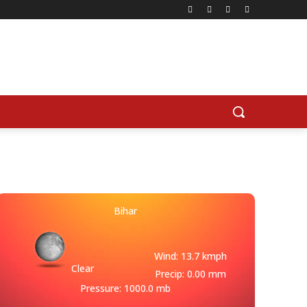
Bihar
Wind: 13.7 kmph
Clear
Precip: 0.00 mm
Pressure: 1000.0 mb