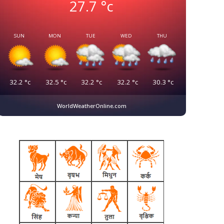
27.7
°c
SUN
MON
TUE
WED
THU
32.2
°c
32.5
°c
32.2
°c
32.2
°c
30.3
°c
WorldWeatherOnline.com