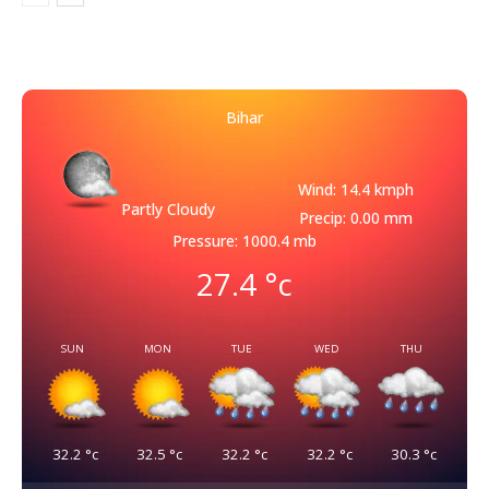
Bihar
Wind: 14.4 kmph
Partly Cloudy
Precip: 0.00 mm
Pressure: 1000.4 mb
27.4
°c
SUN
MON
TUE
WED
THU
32.2
°c
32.5
°c
32.2
°c
32.2
°c
30.3
°c