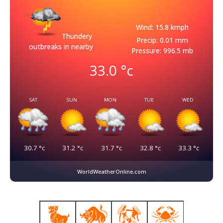
Wind: 15.8 kmph
Thundery
Precip: 0.01 mm
outbreaks in nearby
Pressure: 996.5 mb
33.0
°c
SAT
SUN
MON
TUE
WED
30.7
°c
31.2
°c
31.7
°c
32.8
°c
33.3
°c
WorldWeatherOnline.com