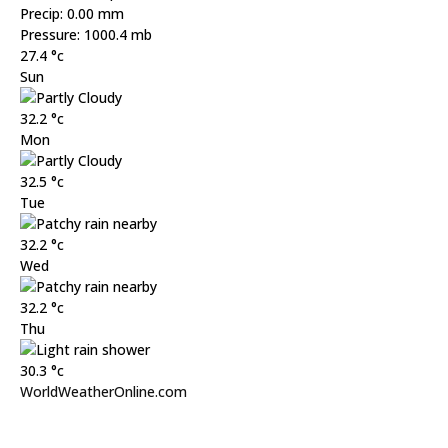
Precip: 0.00 mm
Pressure: 1000.4 mb
27.4
°c
Sun
32.2
°c
Mon
32.5
°c
Tue
32.2
°c
Wed
32.2
°c
Thu
30.3
°c
WorldWeatherOnline.com