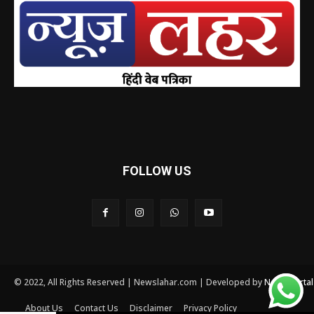
FOLLOW US
© 2022, All Rights Reserved | Newslahar.com | Developed by
News Porta
About Us
Contact Us
Disclaimer
Privacy Policy