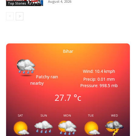
August 4, 2026
Top Stories
Bihar
Wind: 10.4 kmph
Patchy rain
Precip: 0.01 mm
nearby
Pressure: 998.5 mb
27.7
°c
SAT
SUN
MON
TUE
WED