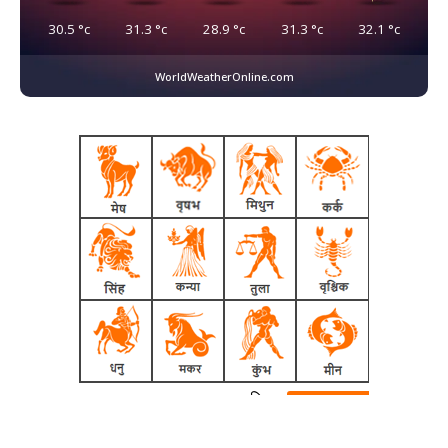
30.5
°c
31.3
°c
28.9
°c
31.3
°c
32.1
°c
WorldWeatherOnline.com