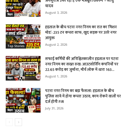
जनसुराज उभर रहा है एक मजबूत विकल्प’ – साधु
यादव
August 3, 2026
बिहार
हड़ताल के बीच पटना नगर निगम का रात का ‘मिशन
मोड’: 235 टन कचरा साफ, खुद सड़क पर उतरे नगर
आयुक्त
August 2, 2026
Top Stories
सफाई कर्मियों की अनिश्चितकालीन हड़ताल पर पटना
नगर निगम का सख्त रुख: आउटसोर्सिंग कंपनियों पर
₹22.65 करोड़ का जुर्माना, मौर्य लोक में धारा 163...
August 1, 2026
बिहार
पटना नगर निगम का बड़ा फैसला: हड़ताल के बीच
पुलिस साये में होगा कचरा उठाव, काम रोकने वालों पर
दर्ज होगी FIR
July 31, 2026
बिहार