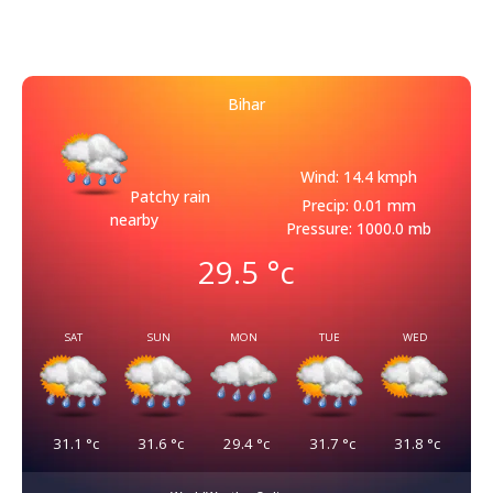
Bihar
Wind: 14.4 kmph
Patchy rain
Precip: 0.01 mm
nearby
Pressure: 1000.0 mb
29.5
°c
SAT
SUN
MON
TUE
WED
31.1
°c
31.6
°c
29.4
°c
31.7
°c
31.8
°c