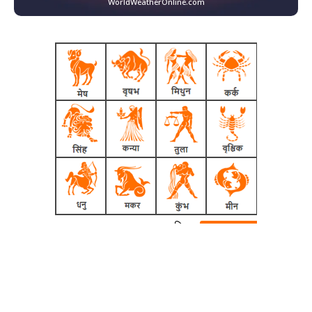
WorldWeatherOnline.com