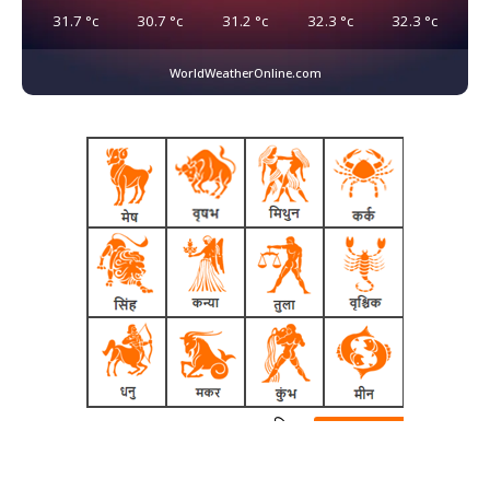
31.7
°c
30.7
°c
31.2
°c
32.3
°c
32.3
°c
WorldWeatherOnline.com