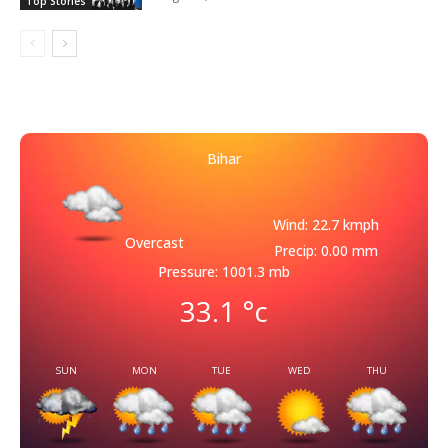
Top Stories
Bihar
Wind: 22.7 kmph
Overcast
Precip: 0.00 mm
Pressure: 1001.3 mb
33.1
°c
SUN
MON
TUE
WED
THU