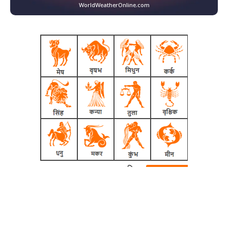
WorldWeatherOnline.com