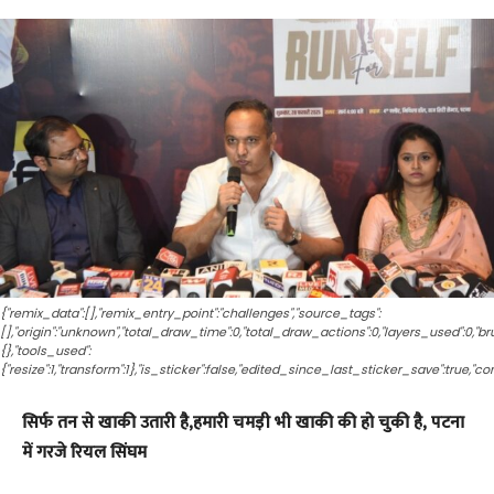
{"remix_data":[],"remix_entry_point":"challenges","source_tags":
[],"origin":"unknown","total_draw_time":0,"total_draw_actions":0,"layers_used":0,"
{},"tools_used":
{"resize":1,"transform":1},"is_sticker":false,"edited_since_last_sticker_save":true,"co
सिर्फ तन से खाकी उतारी है,हमारी चमड़ी भी खाकी की हो चुकी है, पटना
में गरजे रियल सिंघम