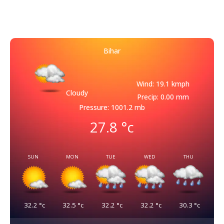
Bihar
Wind: 19.1 kmph
Cloudy
Precip: 0.00 mm
Pressure: 1001.2 mb
27.8
°c
SUN
MON
TUE
WED
THU
32.2
°c
32.5
°c
32.2
°c
32.2
°c
30.3
°c