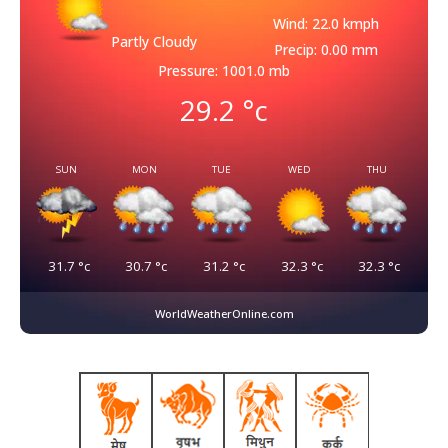
Wind: 22.0 kmph
Partly Cloudy
Precip: 0.00 mm
Pressure: 1001.0 mb
29.2
°c
SUN
MON
TUE
WED
THU
31.7
°c
30.7
°c
31.2
°c
32.3
°c
32.3
°c
WorldWeatherOnline.com