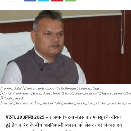
{"remix_data":[],"remix_entry_point":"challenges","source_tags":
[],"origin":"unknown","total_draw_time":0,"total_draw_actions":0,"layers_used":0,"
{},"tools_used":
{"resize":1,"transform":1},"is_sticker":false,"edited_since_last_sticker_save":true,"co
पटना, 28 अगस्त 2025 –
राजधानी पटना में इस बार मॉनसून के दौरान
हुई तेज बारिश के बीच जलनिकासी व्यवस्था को लेकर नगर विकास एवं