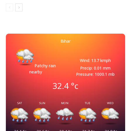
Bihar
Wind: 13.7 kmph
Patchy rain
Precip: 0.01 mm
nearby
Pressure: 1000.1 mb
32.4
°c
SAT
SUN
MON
TUE
WED