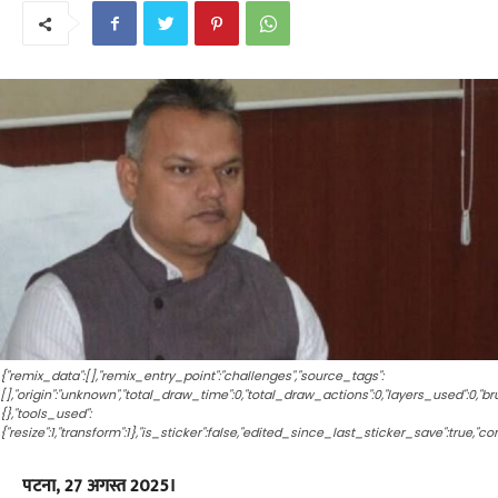
{"remix_data":[],"remix_entry_point":"challenges","source_tags":
[],"origin":"unknown","total_draw_time":0,"total_draw_actions":0,"layers_used":0,"
{},"tools_used":
{"resize":1,"transform":1},"is_sticker":false,"edited_since_last_sticker_save":true,"co
पटना, 27 अगस्त 2025।