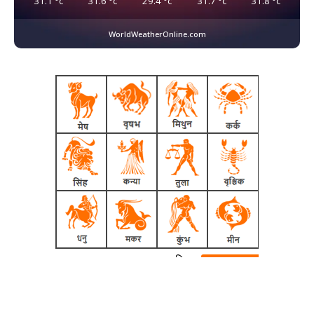
31.1
°c
31.6
°c
29.4
°c
31.7
°c
31.8
°c
WorldWeatherOnline.com