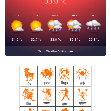
33.0
°c
MON
TUE
WED
THU
FRI
31.6
°c
32.7
°c
33.0
°c
32.1
°c
29.1
°c
WorldWeatherOnline.com