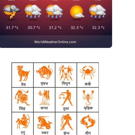
31.7
°c
30.7
°c
31.2
°c
32.3
°c
32.3
°c
WorldWeatherOnline.com