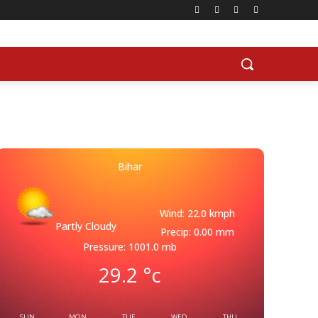
Bihar
Wind: 22.0 kmph
Partly Cloudy
Precip: 0.00 mm
Pressure: 1001.0 mb
29.2
°c
SUN
MON
TUE
WED
THU