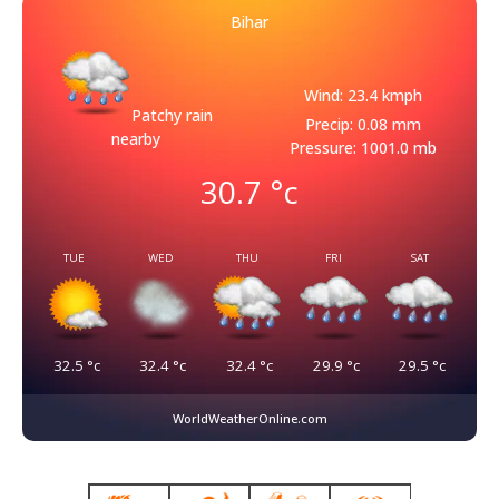
Bihar
Wind: 23.4 kmph
Patchy rain
Precip: 0.08 mm
nearby
Pressure: 1001.0 mb
30.7
°c
TUE
WED
THU
FRI
SAT
32.5
°c
32.4
°c
32.4
°c
29.9
°c
29.5
°c
WorldWeatherOnline.com