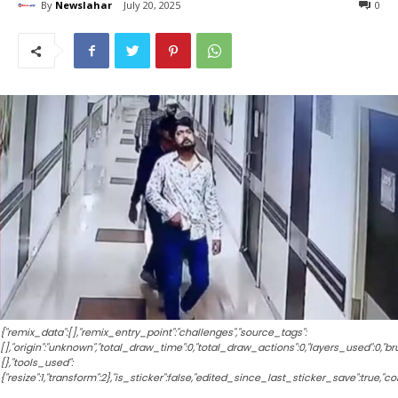
By
Newslahar
July 20, 2025
0
{"remix_data":[],"remix_entry_point":"challenges","source_tags":
[],"origin":"unknown","total_draw_time":0,"total_draw_actions":0,"layers_used":0,"
{},"tools_used":
{"resize":1,"transform":2},"is_sticker":false,"edited_since_last_sticker_save":true,"c