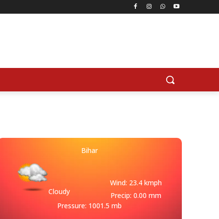
Bihar
Wind: 23.4 kmph
Cloudy
Precip: 0.00 mm
Pressure: 1001.5 mb