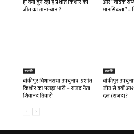
ही क्यों बुन रही है प्रशांत किशोर की
और “वैदिक सभ्
जीत का ताना-बाना?
मानसिकता” – वि
राजनीति
राजनीति
बांकीपुर विधानसभा उपचुनाव: प्रशांत
बांकीपुर उपचुनाव
किशोर का पलड़ा भारी – राजद नेता
जीत से क्यों आशं
शिवानंद तिवारी
दल (राजद)?