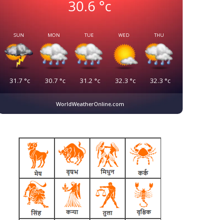
30.6
°c
SUN
MON
TUE
WED
THU
31.7
°c
30.7
°c
31.2
°c
32.3
°c
32.3
°c
WorldWeatherOnline.com