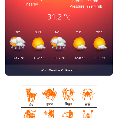
Precip: 0.63 mm
nearby
Pressure: 999.4 mb
31.2
°c
SAT
SUN
MON
TUE
WED
30.7
°c
31.2
°c
31.7
°c
32.8
°c
33.3
°c
WorldWeatherOnline.com