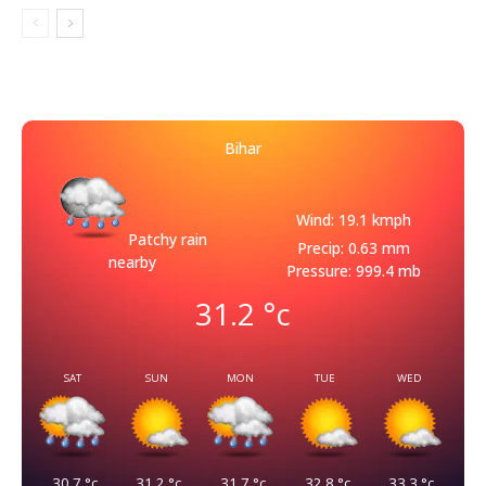
Bihar
Wind: 19.1 kmph
Patchy rain
Precip: 0.63 mm
nearby
Pressure: 999.4 mb
31.2
°c
SAT
SUN
MON
TUE
WED
30.7
°c
31.2
°c
31.7
°c
32.8
°c
33.3
°c