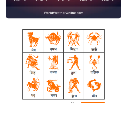
WorldWeatherOnline.com