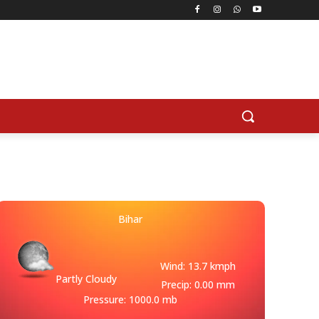
Bihar
Wind: 13.7 kmph
Partly Cloudy
Precip: 0.00 mm
Pressure: 1000.0 mb