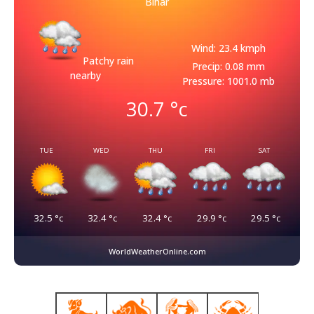
Bihar
Wind: 23.4 kmph
Patchy rain
Precip: 0.08 mm
nearby
Pressure: 1001.0 mb
30.7
°c
TUE
WED
THU
FRI
SAT
32.5
°c
32.4
°c
32.4
°c
29.9
°c
29.5
°c
WorldWeatherOnline.com