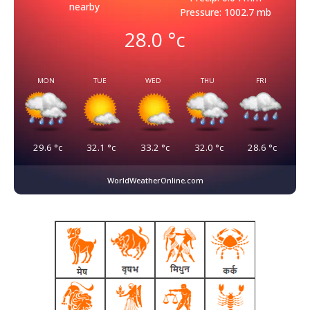
nearby
Pressure: 1002.7 mb
28.0
°c
MON
TUE
WED
THU
FRI
29.6
°c
32.1
°c
33.2
°c
32.0
°c
28.6
°c
WorldWeatherOnline.com