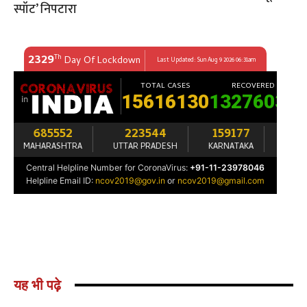
स्पॉट’ निपटारा
यह भी पढ़े