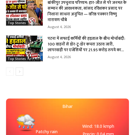
बांकीपुर उपचुनाव परिणाम: हार-जीत से परे जनमत के
सम्मान की आवश्यकता, सांसद रविशंकर प्रसाद पर
निशाना साधना अनुचित — वरिष्ठ पत्रकार विष्णु
नारायण चौबे
Top Stories
August 4, 2026
पटना में सफाई कर्मियों की हड़ताल के बीच मोर्चाबंदी:
100 वाहनों से डोर-टू-डोर कचरा उठाव जारी,
लापरवाही पर एजेंसियों पर 21.95 करोड़ रुपये का...
August 4, 2026
Top Stories
Bihar
Wind: 18.0 kmph
Patchy rain
Precip: 0.04 mm