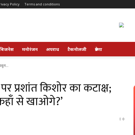
rivacy Policy
Terms and conditions
बिजनेस
मनोरंजन
अपराध
टैकनोलजी
प्रेरणा
बबूल...
पर प्रशांत किशोर का कटाक्ष;
हाँ से खाओगे?’
0