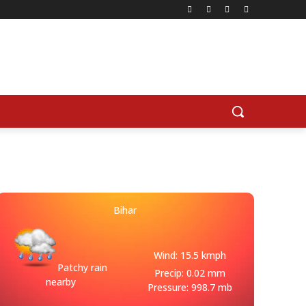
Bihar
Wind: 15.5 kmph
Patchy rain
Precip: 0.02 mm
nearby
Pressure: 998.7 mb