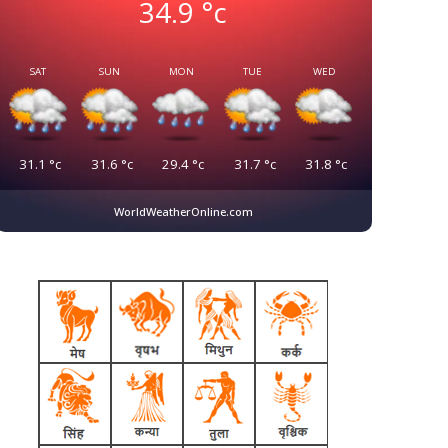
34.9
°c
SAT
SUN
MON
TUE
WED
31.1
°c
31.6
°c
29.4
°c
31.7
°c
31.8
°c
WorldWeatherOnline.com