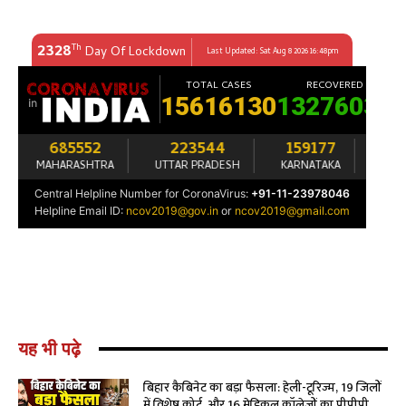
यह भी पढ़े
बिहार कैबिनेट का बड़ा फैसला: हेली-टूरिज्म, 19 जिलों
में विशेष कोर्ट, और 16 मेडिकल कॉलेजों का पीपीपी