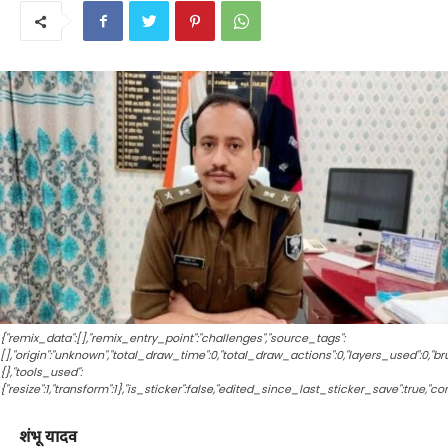
{"remix_data":[],"remix_entry_point":"challenges","source_tags":
[],"origin":"unknown","total_draw_time":0,"total_draw_actions":0,"layers_used":0,"
{},"tools_used":
{"resize":1,"transform":1},"is_sticker":false,"edited_since_last_sticker_save":true,"co
शंभू यादव