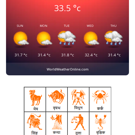
33.5
°c
SUN
MON
TUE
WED
THU
31.7
°c
31.4
°c
31.8
°c
32.4
°c
31.4
°c
WorldWeatherOnline.com