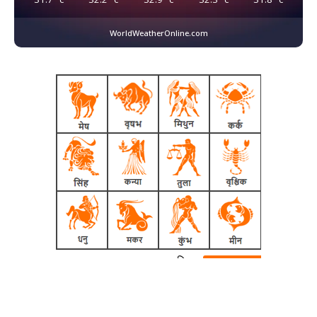
WorldWeatherOnline.com