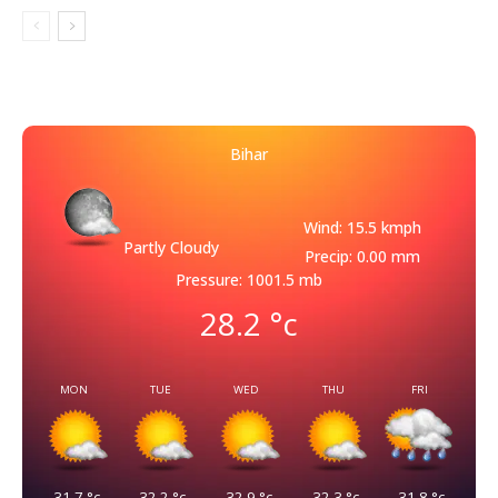
Bihar
Wind: 15.5 kmph
Partly Cloudy
Precip: 0.00 mm
Pressure: 1001.5 mb
28.2
°c
MON
TUE
WED
THU
FRI
31.7
°c
32.2
°c
32.9
°c
32.3
°c
31.8
°c