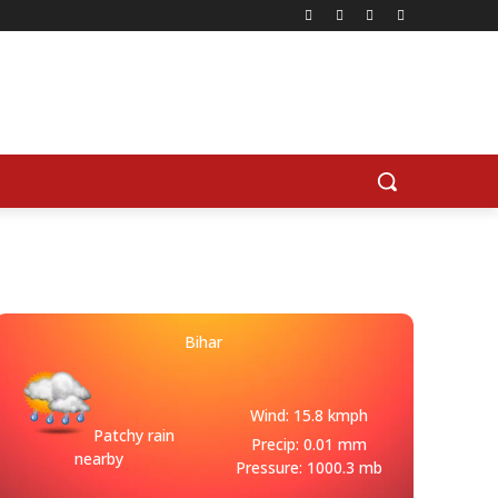
Bihar
Wind: 15.8 kmph
Patchy rain
Precip: 0.01 mm
nearby
Pressure: 1000.3 mb