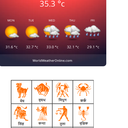
35.3
°c
MON
TUE
WED
THU
FRI
31.6
°c
32.7
°c
33.0
°c
32.1
°c
29.1
°c
WorldWeatherOnline.com