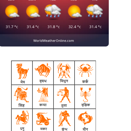
31.7
°c
31.4
°c
31.8
°c
32.4
°c
31.4
°c
WorldWeatherOnline.com