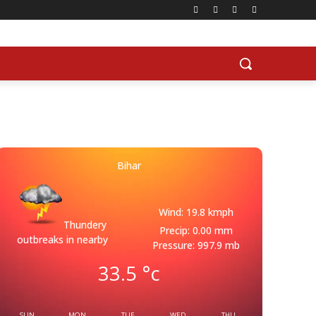
Bihar
Wind: 19.8 kmph
Thundery
Precip: 0.00 mm
outbreaks in nearby
Pressure: 997.9 mb
33.5
°c
SUN
MON
TUE
WED
THU