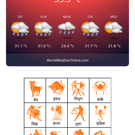
SAT
SUN
MON
TUE
WED
31.1
°c
31.6
°c
29.4
°c
31.7
°c
31.8
°c
WorldWeatherOnline.com