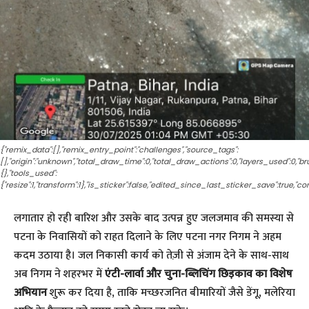
{"remix_data":[],"remix_entry_point":"challenges","source_tags":
[],"origin":"unknown","total_draw_time":0,"total_draw_actions":0,"layers_used":0,"
{},"tools_used":
{"resize":1,"transform":1},"is_sticker":false,"edited_since_last_sticker_save":true,"co
लगातार हो रही बारिश और उसके बाद उत्पन्न हुए जलजमाव की समस्या से
पटना के निवासियों को राहत दिलाने के लिए पटना नगर निगम ने अहम
कदम उठाया है। जल निकासी कार्य को तेज़ी से अंजाम देने के साथ-साथ
अब निगम ने शहरभर में
एंटी-लार्वा और चुना-ब्लिचिंग छिड़काव का विशेष
अभियान
शुरू कर दिया है, ताकि मच्छरजनित बीमारियों जैसे डेंगू, मलेरिया