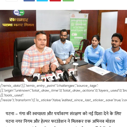
{"remix_data":[],"remix_entry_point":"challenges","source_tags":
[],"origin":"unknown","total_draw_time":0,"total_draw_actions":0,"layers_used":0,"
{},"tools_used":
{"resize":1,"transform":1},"is_sticker":false,"edited_since_last_sticker_save":true,"co
पटना – गंगा की स्वच्छता और पर्यावरण संरक्षण को नई दिशा देने के लिए
पटना नगर निगम और हेल्पर फाउंडेशन ने मिलकर एक अभिनव मॉडल