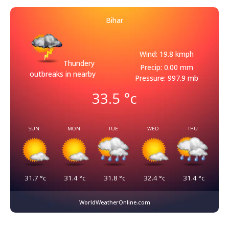
Bihar
Wind: 19.8 kmph
Thundery
Precip: 0.00 mm
outbreaks in nearby
Pressure: 997.9 mb
33.5
°c
SUN
MON
TUE
WED
THU
31.7
°c
31.4
°c
31.8
°c
32.4
°c
31.4
°c
WorldWeatherOnline.com