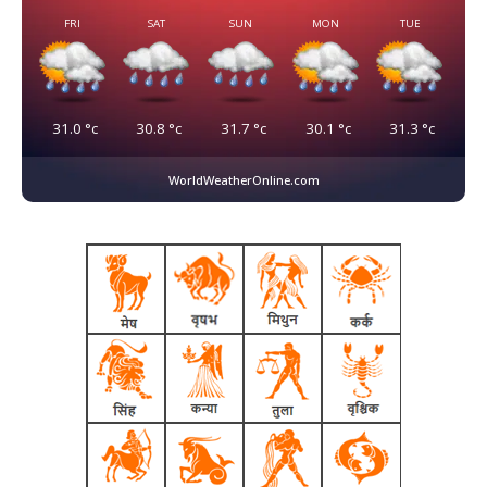
FRI
SAT
SUN
MON
TUE
31.0
°c
30.8
°c
31.7
°c
30.1
°c
31.3
°c
WorldWeatherOnline.com