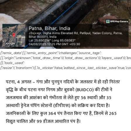
{"remix_data":[],"remix_entry_point":"challenges","source_tags":
[],"origin":"unknown","total_draw_time":0,"total_draw_actions":0,"layers_used":0,"
{},"tools_used":
{"resize":1,"transform":1},"is_sticker":false,"edited_since_last_sticker_save":true,"co
पटना, 4 अगस्त – गंगा और पुनपुन नदियों के जलस्तर में हो रही निरंतर
वृद्धि के बीच पटना नगर निगम और बुडको (BUIDCO) की टीमों ने
जलजमाव की आशंका को गंभीरता से लेते हुए 56 स्थायी और 35
अस्थायी ड्रेनेज पंपिंग स्टेशनों (डीपीएस) को सक्रिय कर दिया है।
जलनिकासी के लिए कुल 364 पंप तैनात किए गए हैं, जिनमें से 265
विद्युत चालित और 99 डीजल आधारित पंप हैं।