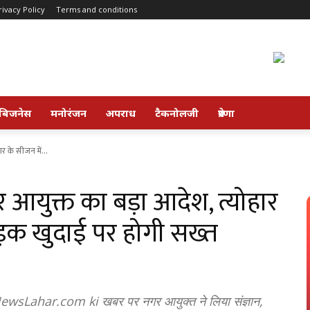
rivacy Policy
Terms and conditions
बिजनेस
मनोरंजन
अपराध
टैकनोलजी
प्रेरणा
 के सीजन में...
युक्त का बड़ा आदेश, त्योहार
ड़क खुदाई पर होगी सख्त
की NewsLahar.com ki खबर पर नगर आयुक्त ने लिया संज्ञान,