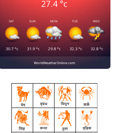
27.4
°c
SAT
SUN
MON
TUE
WED
30.7
°c
31.9
°c
29.8
°c
32.3
°c
32.8
°c
WorldWeatherOnline.com