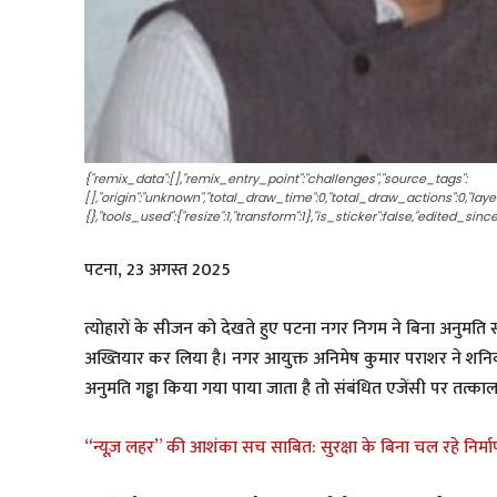
{"remix_data":[],"remix_entry_point":"challenges","source_tags":
[],"origin":"unknown","total_draw_time":0,"total_draw_actions":0,"la
{},"tools_used":{"resize":1,"transform":1},"is_sticker":false,"edited_si
पटना, 23 अगस्त 2025
त्योहारों के सीजन को देखते हुए पटना नगर निगम ने बिना अनुमत
अख्तियार कर लिया है। नगर आयुक्त अनिमेष कुमार पराशर ने शनिवा
अनुमति गड्ढा किया गया पाया जाता है तो संबंधित एजेंसी पर तत्का
“न्यूज़ लहर” की आशंका सच साबित: सुरक्षा के बिना चल रहे निर्म