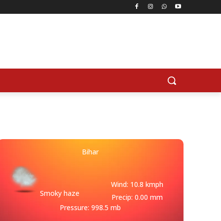
Bihar
Wind: 10.8 kmph
Smoky haze
Precip: 0.00 mm
Pressure: 998.5 mb