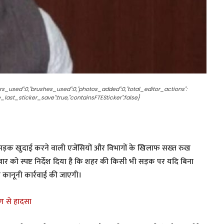
yers_used":0,"brushes_used":0,"photos_added":0,"total_editor_actions":
nce_last_sticker_save":true,"containsFTESticker":false}
ि सड़क खुदाई करने वाली एजेंसियों और विभागों के खिलाफ सख्त रुख
र को स्पष्ट निर्देश दिया है कि शहर की किसी भी सड़क पर यदि बिना
ल कानूनी कार्रवाई की जाएगी।
ाण से हादसा