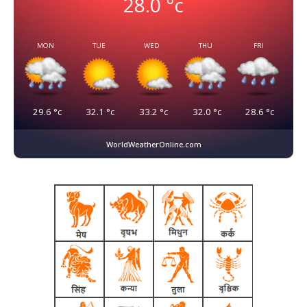
28.0
°c
MON
TUE
WED
THU
FRI
29.6
°c
32.1
°c
33.2
°c
32.0
°c
28.6
°c
WorldWeatherOnline.com