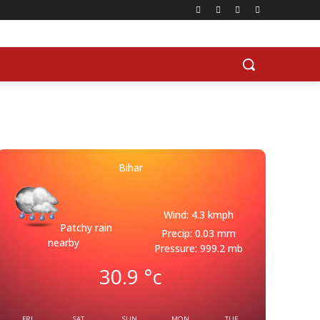
Bihar
Wind: 4.3 kmph
Patchy rain
Precip: 0.03 mm
nearby
Pressure: 999.2 mb
30.9
°c
FRI
SAT
SUN
MON
TUE