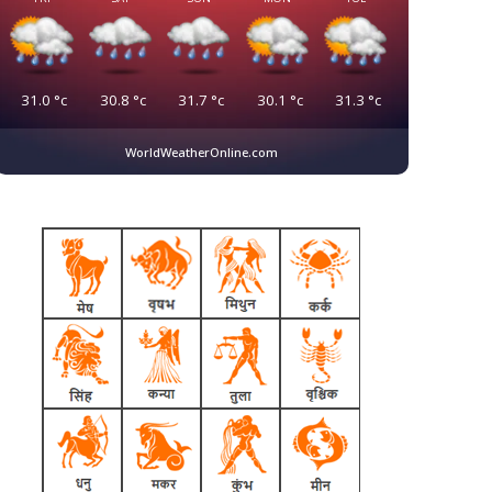
31.0
°c
30.8
°c
31.7
°c
30.1
°c
31.3
°c
WorldWeatherOnline.com