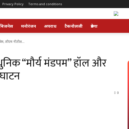
Privacy Policy
Terms and conditions
बिजनेस
मनोरंजन
अपराध
टैकनोलजी
प्रेरणा
जिम, सीएम नीतीश...
धुनिक “मौर्य मंडपम” हॉल और
्घाटन
0