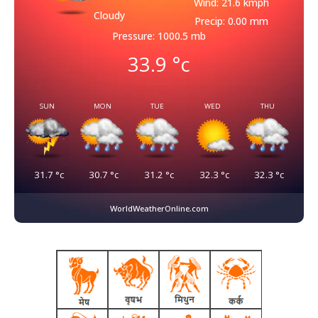
Wind: 21.6 kmph
Cloudy
Precip: 0.00 mm
Pressure: 1000.5 mb
33.9
°c
SUN
MON
TUE
WED
THU
31.7
°c
30.7
°c
31.2
°c
32.3
°c
32.3
°c
WorldWeatherOnline.com